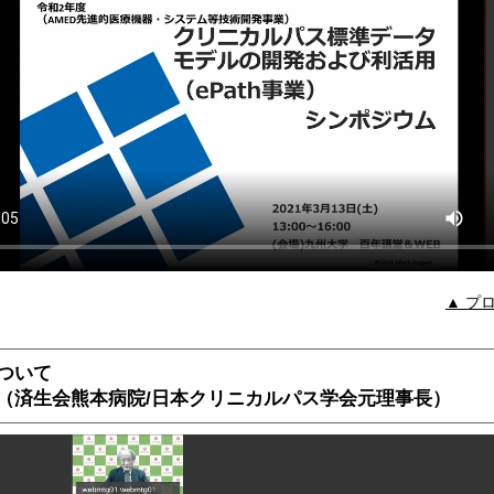
▲ プ
ついて
済生会熊本病院/日本クリニカルパス学会元理事長）