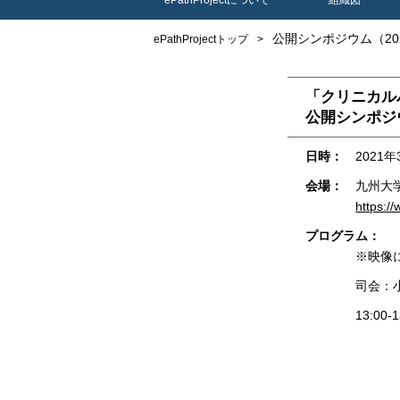
ePathProjectについて
組織図
公開シンポジウム
（2
ePathProjectトップ
「クリニカル
公開
シンポジ
日時：
2021年
会場：
九州大
https:/
プログラム：
※映像
司会：
13:00-1