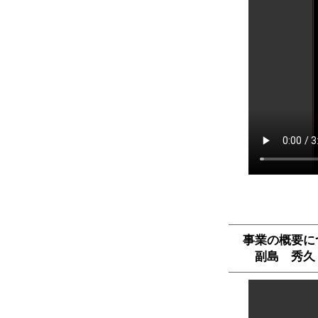
事業の概要に
副島 秀久（