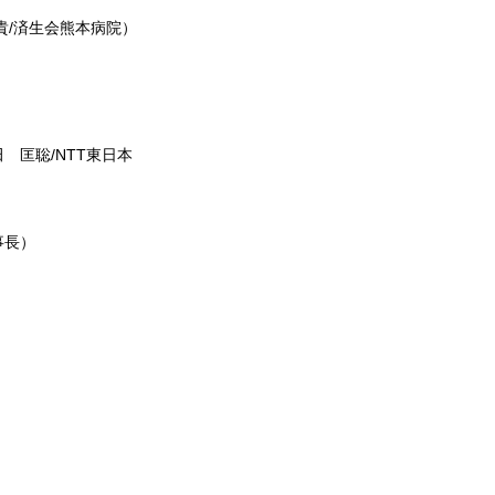
貴/済生会熊本病院）
 匡聡/NTT東日本
事長）
）