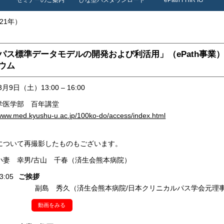
セミナーのご案内
ひな型パスダウンロード
ePath FHIR IG
021年）
パス標準データモデルの開発および利活用」（ePath事業
ウム
3月9日（土）13:00 – 16:00
学医学部 百年講堂
/www.med.kyushu-u.ac.jp/100ko-do/access/index.html
について再撮影したものもございます。
小妻 幸男/古山 千春（済生会熊本病院）
3:05
ご挨拶
副島 秀久（済生会熊本病院/日本クリニカルパス学会元理
動画をみる