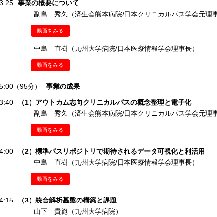
3:25
事業の概要について
副島 秀久（済生会熊本病院/日本クリニカルパス学会元理
動画をみる
中島 直樹（九州大学病院/日本医療情報学会理事長）
動画をみる
-15:00（95分）
事業の成果
3:40
（1）アウトカム志向クリニカルパスの概念整理と電子化
副島 秀久（済生会熊本病院/日本クリニカルパス学会元理
動画をみる
4:00
（2）標準パスリポジトリで期待されるデータ可視化と利活用
中島 直樹（九州大学病院/日本医療情報学会理事長）
動画をみる
4:15
（3）統合解析基盤の構築と課題
山下 貴範（九州大学病院）