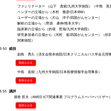
ファシリテーター （山下 貴範/九州大学病院）（中熊 英
ベンダーの立場から（木村 雅彦/日本IBM）
ユーザーの立場から（片山 洋子/四国がんセンター）
解析の立場から （野原 康伸/熊本大学）
臨床家の立場から（的場 哲哉/九州大学病院）
研究参加者の立場から（河村 進/四国がんセンター）（杉田
関東病院）
5:50
総括
副島 秀久（済生会熊本病院/日本クリニカルパス学会元理
動画をみる
中島 直樹（九州大学病院/日本医療情報学会理事長）
動画をみる
5:55
講評
酒巻 哲夫（AMED ICT関連事業 プログラムスーパーバイザー
動画をみる