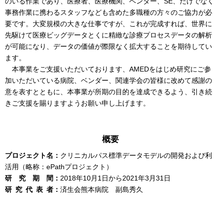
のいる作業であり、医療者、医療機関、ベンダー、SE、だけでなく
事務作業に携わるスタッフなども含めた多職種の方々のご協力が必
要です。大変規模の大きな仕事ですが、これが完成すれば、世界に
先駆けて医療ビッグデータとくに精緻な診療プロセスデータの解析
が可能になり、データの価値が際限なく拡大することを期待してい
ます。
本事業をご支援いただいております、AMEDをはじめ研究にご参
加いただいている病院、ベンダー、関連学会の皆様に改めて感謝の
意を表すとともに、本事業が所期の目的を達成できるよう、引き続
きご支援を賜りますようお願い申し上げます。
概要
プロジェクト名：
クリニカルパス標準データモデルの開発および利
活用（略称：ePathプロジェクト）
研究期
間：
2018年10月1日から2021年3月31日
研究代表
者：
済生会熊本病院 副島秀久