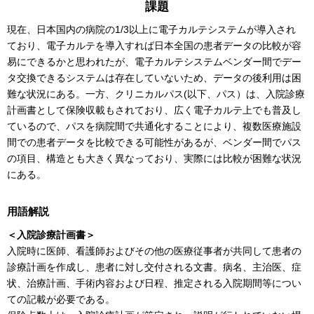
課題
現在、日本国内の病院の1/3以上に電子カルテシステムが導入され
ており、電子カルテを導入すれば日本全国の患者データの比較が容
易にできるかと思われたが、電子カルテシステムベンダー間でデー
タ交換できるシステムは存在していないため、データの後利用は困
難な状況にある。一方、クリニカルパス(以下、パス）は、入院診療
計画書として保険収載もされており、広く電子カルテ上でも普及し
ているので、パスを病院間で共通化することにより、複数医療施設
間での患者データを比較できる可能性があるが、ベンダー間でパス
の項目、構造とも大きく異なっており、実際には比較が困難な状況
にある。
用語解説
＜入院診療計画書＞
入院時に医師、看護師およびその他の医療従事者が共同して患者の
診療計画を作成し、患者に対し交付される文書。病名、主治医、症
状、治療計画、手術内容および日程、推定される入院期間等につい
ての記載が必要である。