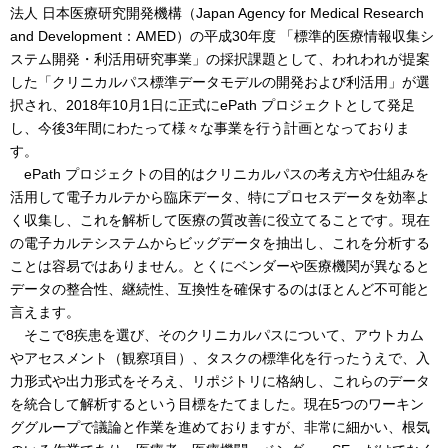
法人 日本医療研究開発機構（Japan Agency for Medical Research
and Development：AMED）の平成30年度 「標準的医療情報収集シ
ステム開発・利活用研究事業」の採択課題として、われわれが提案
した「クリニカルパス標準データモデルの開発および利活用」が選
択され、2018年10月1日に正式にePath プロジェクトとして発足
し、今後3年間にわたって様々な事業を行う計画となっておりま
す。
ePath プロジェクトの目的はクリニカルパスの考え方や仕組みを
活用して電子カルテから臨床データ、特にプロセスデータを効率よ
く収集し、これを解析して医療の質改善に役立てることです。現在
の電子カルテシステムからビッグデータを抽出し、これを分析する
ことは容易ではありません。とくにベンダーや医療機関が異なると
データの整合性、継続性、互換性を確保するのはほとんど不可能と
言えます。
そこで8疾患を選び、そのクリニカルパスについて、アウトカム
やアセスメント（観察項目）、タスクの標準化を行ったうえで、入
力形式や出力形式をそろえ、リポジトリに格納し、これらのデータ
を統合して解析するという目標をたてました。現在5つのワーキン
ググループで議論と作業を進めておりますが、非常に細かい、根気