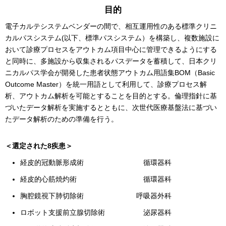
目的
電子カルテシステムベンダーの間で、相互運用性のある標準クリニ
カルパスシステム(以下、標準パスシステム）を構築し、複数施設に
おいて診療プロセスをアウトカム項目中心に管理できるようにする
と同時に、多施設から収集されるパスデータを蓄積して、日本クリ
ニカルパス学会が開発した患者状態アウトカム用語集BOM（Basic
Outcome Master）を統一用語として利用して、診療プロセス解
析、アウトカム解析を可能とすることを目的とする。倫理指針に基
づいたデータ解析を実施するとともに、次世代医療基盤法に基づい
たデータ解析のための準備を行う。
＜選定された8疾患＞
経皮的冠動脈形成術
循環器科
経皮的心筋焼灼術
循環器科
胸腔鏡視下肺切除術
呼吸器外科
ロボット支援前立腺切除術
泌尿器科