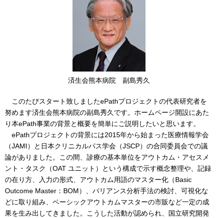
済生会熊本病院 副島秀久
このたびスタート致しましたePathプロジェクトの代表研究者を
努めます済生会熊本病院の副島秀久です。ホームページ開設にあた
り本ePath事業の背景と概要を簡単にご説明したいと思います。
ePathプロジェクトの背景には2015年から始まった医療情報学会
（JAMI）と日本クリニカルパス学会（JSCP）の合同委員会での議
論がありました。この間、診療の基本単位をアウトカム・アセスメ
ント・タスク（OAT ユニット）という構成で示す概念整理や、記録
の在り方、入力の形式、アウトカム用語のマスター化（Basic
Outcome Master：BOM）、バリアンス分析手法の検討、可視化な
どに取り組み、ベーシックアウトカムマスターの市販など一定の成
果を生み出してきました。こうした活動が認められ、国立研究開発